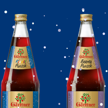
.
.
.
.
.
.
.
.
.
.
.
.
.
.
.
.
.
.
.
.
.
.
.
.
.
.
.
.
.
.
.
.
.
.
.
.
.
.
.
.
.
.
.
.