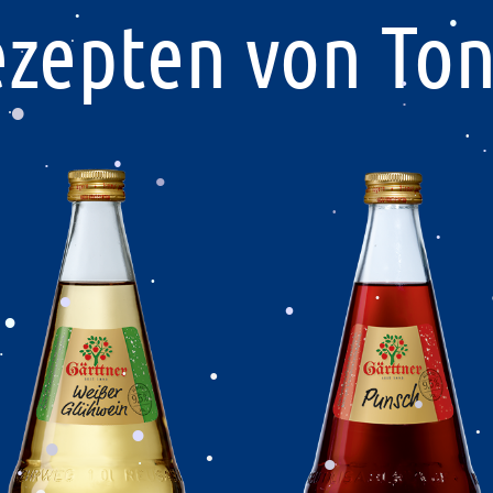
.
ezepten von Ton
.
.
.
.
.
.
.
.
.
.
.
.
.
.
.
.
.
.
.
.
.
.
.
.
.
.
.