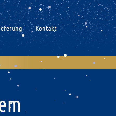
.
.
.
.
.
.
.
.
.
.
.
.
.
.
.
ieferung
Kontakt
.
.
.
.
.
.
.
.
.
.
.
.
.
.
.
.
.
.
.
.
.
.
.
.
.
dem
.
.
.
.
.
.
.