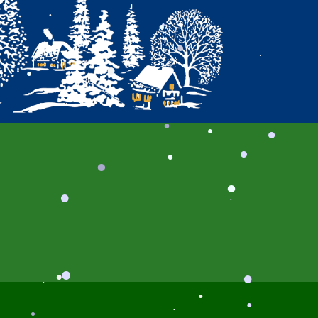
.
.
.
.
.
.
.
.
.
.
.
.
.
.
.
.
.
.
.
.
.
.
.
.
.
.
.