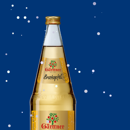
.
.
.
.
.
.
.
.
.
.
.
.
.
.
.
.
.
.
.
.
.
.
.
.
.
.
.
.
.
.
.
.
.
.
.
.
.
.
.
.
.
.