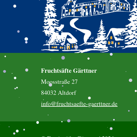
.
.
.
.
.
.
.
.
.
.
.
.
.
.
.
.
.
.
.
.
.
.
.
.
.
.
.
.
.
.
Fruchtsäfte Gärttner
.
.
.
.
Moosstraße 27
.
.
.
84032 Altdorf
.
.
.
.
info@fruchtsaefte-gaerttner.de
.
.
.
.
.
.
.
.