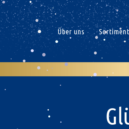
.
.
.
.
.
.
.
.
.
Über uns
Sortimen
.
.
.
.
.
.
.
.
.
.
.
.
.
.
.
.
.
.
.
.
.
.
.
.
.
Gl
.
.
.