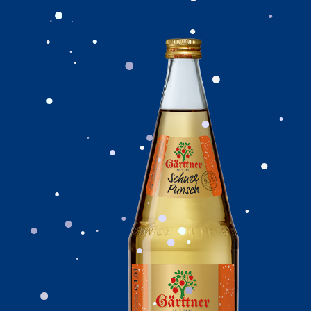
.
.
.
.
.
.
.
.
.
.
.
.
.
.
.
.
.
.
.
.
.
.
.
.
.
.
.
.
.
.
.
.
.
.
.
.
.
.
.
.
.